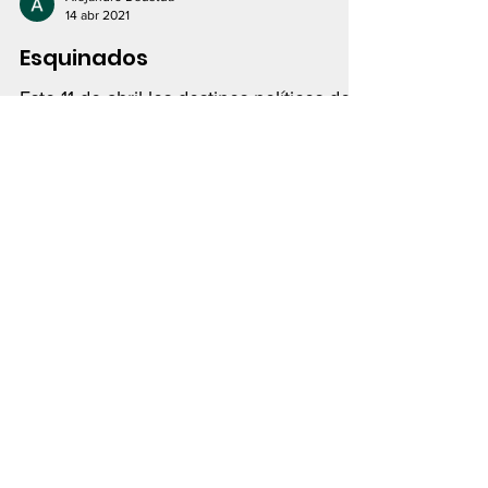
14 abr 2021
Esquinados
Este 11 de abril los destinos políticos de
Perú, Ecuador y Bolivia han sido objeto
de diferentes puntos de inflexión.
Alejandro Deustua
7 abr 2021
RREE: La Seguridad Nacional
Supera al Agravio
El insulto a una institución del Estado por
un candidato a la Presidencia es un
hecho grave que merece la defensa de