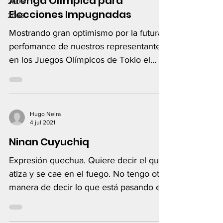
Arenga Olímpica para
2004
Elecciones Impugnadas
2003
Mostrando gran optimismo por la futura
perfomance de nuestros representantes
en los Juegos Olímpicos de Tokio el
presidente Sagasti...
Hugo Neira
4 jul 2021
Ninan Cuyuchiq
Expresión quechua. Quiere decir el que
atiza y se cae en el fuego. No tengo otra
manera de decir lo que está pasando en
el Perú.