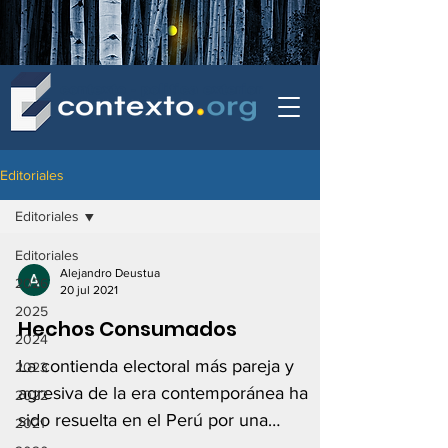
contexto - politica exterior
Editoriales
Editoriales
Editoriales
Alejandro Deustua
2026
20 jul 2021
2025
Hechos Consumados
2024
La contienda electoral más pareja y
2023
agresiva de la era contemporánea ha
2022
sido resuelta en el Perú por una
2021
aplanadora –la del Jurado Nacional