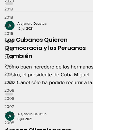
2020
2019
2018
Alejandro Deustua
2017
12 jul 2021
2016
Los Cubanos Quieren
2015
Democracia y los Peruanos
2014
También
2013
2012
Como buen heredero de los hermanos
2011
Castro, el presidente de Cuba Miguel
Díaz-Canel sólo ha podido recurrir a la
2010
represión...
2009
2008
2007
Alejandro Deustua
2006
6 jul 2021
2005