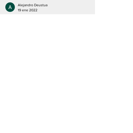
Alejandro Deustua
19 ene 2022
El Riesgo de la Mala Percepción
de un Conflicto Sistémico
La alerta al riesgo es una predisposición
natural de quienes lo confrontan, lo
perciben o están dispuestos a no
ignorarlo. Su dimensión...
Alejandro Deustua
14 ene 2022
El Riesgo de Conflicto Armado
Entre Estados Unidos, La OTAN
y Rusia es Real