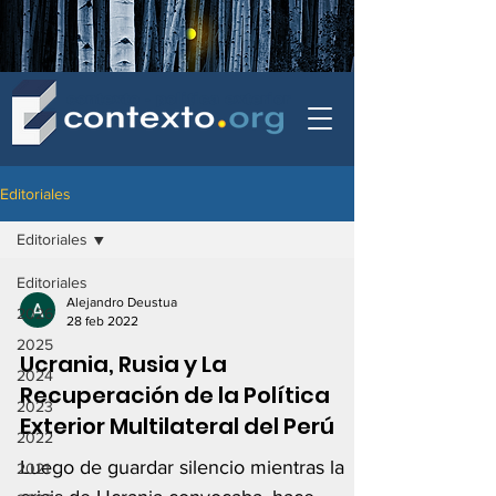
contexto - politica exterior
Editoriales
Editoriales
Editoriales
Alejandro Deustua
2026
28 feb 2022
2025
Ucrania, Rusia y La
2024
Recuperación de la Política
2023
Exterior Multilateral del Perú
2022
Luego de guardar silencio mientras la
2021