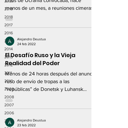
crisis de Ucrania convocaba, hace
2020
menos de un mes, a reuniones cimeras
2019
entre Estados Unidos y Rusia...
2018
2017
2016
Alejandro Deustua
2015
24 feb 2022
2014
El Desafío Ruso y la Vieja
2013
Realidad del Poder
2012
2011
Menos de 24 horas después del anuncio
2010
ruso de envío de tropas a las
“repúblicas” de Donetsk y Luhansk
2009
(ilegalmente reconocidas por Putin)...
2008
2007
2006
Alejandro Deustua
2005
23 feb 2022