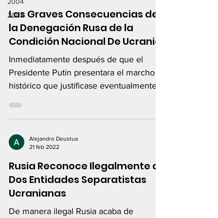
2004
Las Graves Consecuencias de
2003
la Denegación Rusa de la
Condición Nacional De Ucrania
Inmediatamente después de que el
Presidente Putin presentara el marcho
histórico que justificase eventualmente
una invasión de Ucrania...
Alejandro Deustua
21 feb 2022
Rusia Reconoce Ilegalmente a
Dos Entidades Separatistas
Ucranianas
De manera ilegal Rusia acaba de