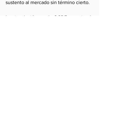
sustento al mercado sin término cierto. 
La vinculación con la OCDE, que tiende 
una mano inesperada, ayudaría a evitar, 
en no poca medida, el camino al 
despeñadero.
Comentarios
Escribir un comentario...