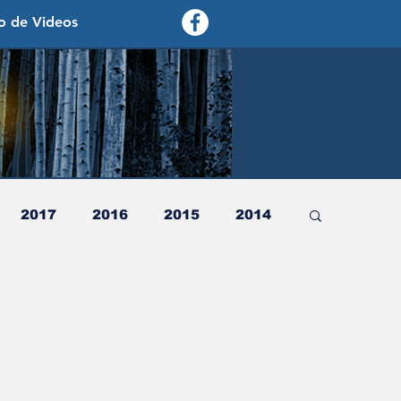
o de Videos
contexto - politica exterior
2017
2016
2015
2014
2003