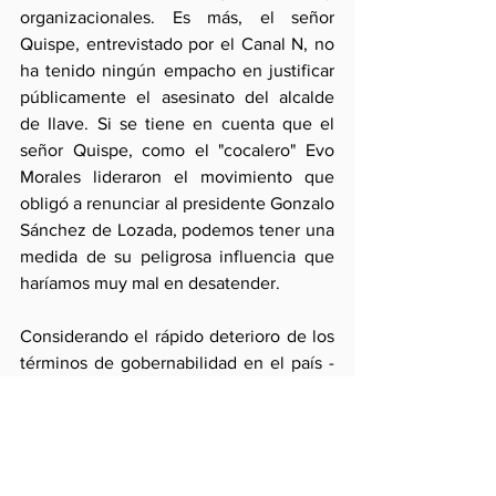
organizacionales. Es más, el señor 
Quispe, entrevistado por el Canal N, no 
ha tenido ningún empacho en justificar 
públicamente el asesinato del alcalde 
de Ilave. Si se tiene en cuenta que el 
señor Quispe, como el "cocalero" Evo 
Morales lideraron el movimiento que 
obligó a renunciar al presidente Gonzalo 
Sánchez de Lozada, podemos tener una 
medida de su peligrosa influencia que 
haríamos muy mal en desatender.
Considerando el rápido deterioro de los 
términos de gobernabilidad en el país -
resumidos últimamente en la forzada 
renuncia del ministro Rospigliosi-, el 
vínculo de los "cocaleros" con la realidad 
del narcotráfico y la presencia de 
movimientos "etnicos" de antecedentes 