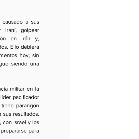
o causado a sus 
iraní, golpear 
ón en Irán y, 
s. Ello debiera 
mentos hoy, sin 
gue siendo una 
ia militar en la 
der pacificador 
 tiene parangón 
sus resultados. 
con Israel y los 
prepararse para 