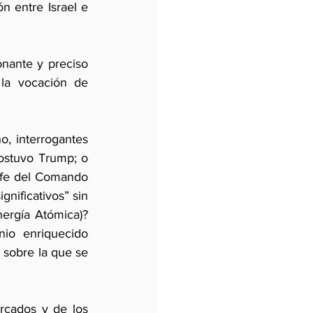
 entre Israel e 
nante y preciso 
la vocación de 
, interrogantes 
ostuvo Trump; o 
fe del Comando 
nificativos” sin 
ergía Atómica)? 
io enriquecido 
 sobre la que se 
cados y de los 