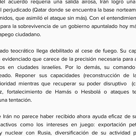
del acuerdo requería una salida airosa, Irán logró una r
l perjudicado (Qatar donde se encuentra la base norteame
nidos, que asimiló el ataque sin más). Con el entendimien
ara la sobrevivencia de un gobierno apuntalado hoy más
l apego ciudadano.
ado teocrático llega debilitado al cese de fuego. Su capa
 evidenciado que carece de la precisión necesaria para a
s en ciudades israelíes. Por lo demás, su comando m
eado. Reponer sus capacidades (reconstrucción de la i
ioridad mientras que recuperar su poder disruptivo  (c
, fortalecimiento de Hamás o Hesbolá o ataques terr
una tentación.
 Irán no parece haber recibido ahora ayuda eficaz de sus
ctivos como los intereses en juego: exportación petr
y nuclear con Rusia, diversificación de su actividad pa