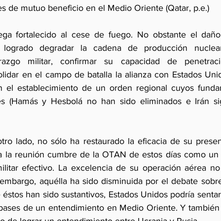
es de mutuo beneficio en el Medio Oriente (Qatar, p.e.)
llega fortalecido al cese de fuego. No obstante el dañ
a logrado degradar la cadena de producción nuclear 
razgo militar, confirmar su capacidad de penetraci
lidar en el campo de batalla la alianza con Estados Unido
en el establecimiento de un orden regional cuyos funda
es (Hamás y Hesbolá no han sido eliminados e Irán si
ro lado, no sólo ha restaurado la eficacia de su presenc
a la reunión cumbre de la OTAN de estos días como un lí
litar efectivo. La excelencia de su operación aérea no
mbargo, aquélla ha sido disminuida por el debate sobre 
tos han sido sustantivos, Estados Unidos podría sentar, 
s bases de un entendimiento en Medio Oriente. Y también 