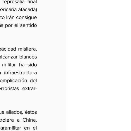
epresalia final 
ricana atacada) 
to Irán consigue 
 por el sentido 
cidad misilera, 
lcanzar blancos 
ilitar ha sido 
nfraestructura 
omplicación del 
oristas extrar-
 aliados, éstos 
olera a China, 
ramilitar en el 