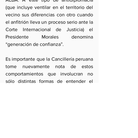
(que incluye ventilar en el territorio del 
vecino sus diferencias con otro cuando 
el anfitrión lleva un proceso serio ante la 
Corte Internacional de Justicia) el 
Presidente Morales denomina 
“generación de confianza”.
Es importante que la Cancillería peruana 
tome nuevamente nota de estos 
comportamientos que involucran no 
sólo distintas formas de entender el 
mundo, sino informal trato interestatal 
calificado por una épica trasnacional 
cuya base reivindicativa se sustenta en 
la victimización y, por tanto, en el 
desafío sistemático y sectario como 
política.