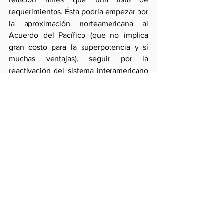
requerimientos. Ésta podría empezar por 
la aproximación norteamericana al 
Acuerdo del Pacífico (que no implica 
gran costo para la superpotencia y sí 
muchas ventajas), seguir por la 
reactivación del sistema interamericano 
(que, con reformas pendientes en el 
ámbito de la seguridad colectiva y 
consensos quebrados en el ámbito de la 
protección de la democracia 
representativa, sigue un rumbo 
amodorrado) y culminar en una 
asociación más eficaz para el combate 
del narcotráfico (la aproximación 
norteamericana sigue siendo bilateral y 
manteniendo a Colombia como centro).
Éstas u otras iniciativas servirán, 