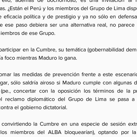
ello, además de bochornoso, es una invitación al r
as. ¿Están el Perú y los miembros del Grupo de Lima disp
eficacia política y de prestigio y ya no sólo en defensa
 ese paso debiera ser una alternativa real, no parece 
miembros de ese Grupo.  
articipar en la Cumbre, su temática (gobernabilidad demo
ía foco mientras Maduro lo gana.
omar las medidas de prevención frente a este escenario
gar, sólo saldría airoso si Maduro cumple con algunas 
pe., concertar con la oposición los términos de la pr
del reclamo diplomático del Grupo de Lima se pasa a 
ntra el gobierno dictatorial. 
r convirtiendo la Cumbre en una especie de sesión extra
los miembros del ALBA bloquearían), optando por la