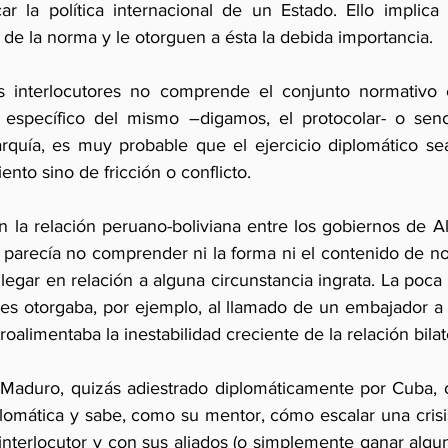
car la política internacional de un Estado. Ello implica 
de la norma y le otorguen a ésta la debida importancia.
os interlocutores no comprende el conjunto normativo e
 específico del mismo –digamos, el protocolar- o senci
arquía, es muy probable que el ejercicio diplomático se
nto sino de fricción o conflicto.
n la relación peruano-boliviana entre los gobiernos de A
parecía no comprender ni la forma ni el contenido de not
llegar en relación a alguna circunstancia ingrata. La poca
es otorgaba, por ejemplo, al llamado de un embajador a c
oalimentaba la inestabilidad creciente de la relación bilat
 Maduro, quizás adiestrado diplomáticamente por Cuba,
lomática y sabe, como su mentor, cómo escalar una crisis
 interlocutor y con sus aliados (o simplemente ganar algu