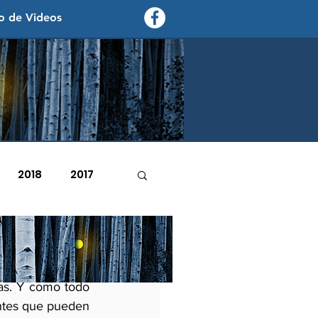
o de Videos
contexto - politica exterior
2018
2017
2007
2006
ctividades que 
tas. Y como todo 
ntes que pueden 