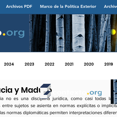
Archivos PDF
Marco de la Política Exterior
Archiv
2024
2023
2022
2021
2020
2019
2013
2012
2011
2010
2009
2008
cia y Maduro
a no es una disciplina jurídica, como casi todas las a
 entre sujetos se asienta en normas explícitas o implíci
las normas diplomáticas permiten interpretaciones difere