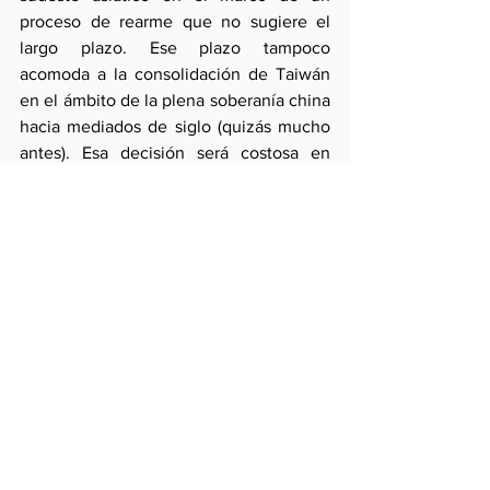
proceso de rearme que no sugiere el 
largo plazo. Ese plazo tampoco 
acomoda a la consolidación de Taiwán 
en el ámbito de la plena soberanía china 
hacia mediados de siglo (quizás mucho 
antes). Esa decisión será costosa en 
tanto Estados Unidos sigue 
comprometido con la defensa de la isla 
si China emplea usa la fuerza  para 
subordinarla al tiempo que la política de 
“un Estado dos sistemas” (Deng 
Ziaoping) es cuestionada y el trato 
prospectivo se parece más al ejemplo 
de Hong Kong.
Por lo demás, China intentará superar 
los mecanismos de prevención de su 
influencia en la cuenca del Pacífico (el 