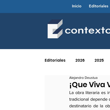
Inicio
Editoriales
Editoriales
2026
2025
Alejandro Deustua
2016
2015
2014
¡Que Viva 
La obra literaria es 
tradicional depende d
2005
2004
2003
destinatario de la o