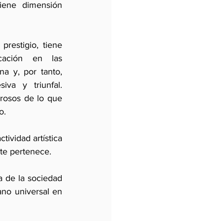
ene dimensión 
restigio, tiene 
cación en las 
a y, por tanto, 
va y triunfal. 
rosos de lo que 
o.
ividad artística 
ste pertenece.
a de la sociedad 
no universal en 