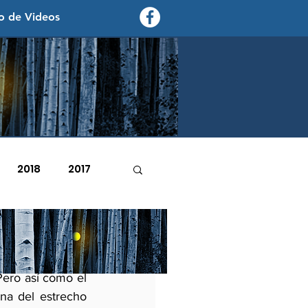
o de Videos
contexto - politica exterior
2018
2017
2007
2006
aciones del arte 
Pero así como el 
na del estrecho 