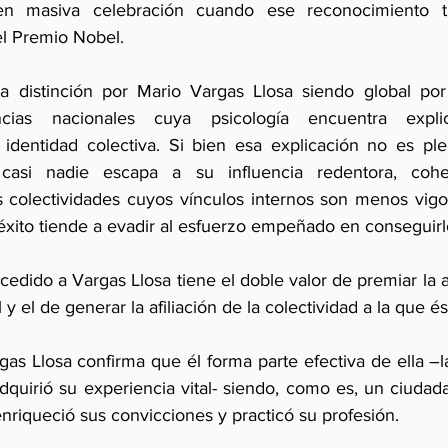
en masiva celebración cuando ese reconocimiento ti
el Premio Nobel.
 distinción por Mario Vargas Llosa siendo global por p
cias nacionales cuya psicología encuentra expli
identidad colectiva. Si bien esa explicación no es plen
asi nadie escapa a su influencia redentora, cohesi
 colectividades cuyos vínculos internos son menos vigo
éxito tiende a evadir al esfuerzo empeñado en conseguirl
cedido a Vargas Llosa tiene el doble valor de premiar la act
 y el de generar la afiliación de la colectividad a la que é
as Llosa confirma que él forma parte efectiva de ella –l
dquirió su experiencia vital- siendo, como es, un ciudada
nriqueció sus convicciones y practicó su profesión.