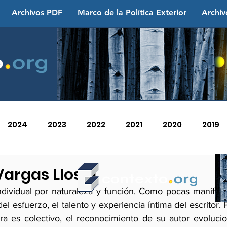
Archivos PDF
Marco de la Política Exterior
Archiv
2024
2023
2022
2021
2020
2019
2013
2012
2011
2010
2009
2008
Vargas Llosa!
individual por naturaleza y función. Como pocas manifest
el esfuerzo, el talento y experiencia íntima del escritor. 
bra es colectivo, el reconocimiento de su autor evolucio