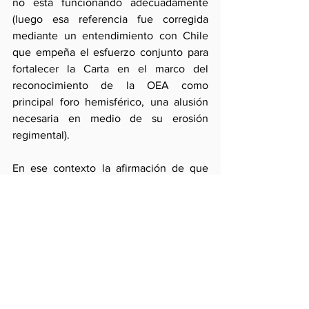
no está funcionando adecuadamente 
(luego esa referencia fue corregida 
mediante un entendimiento con Chile 
que empeña el esfuerzo conjunto para 
fortalecer la Carta en el marco del 
reconocimiento de la OEA como 
principal foro hemisférico, una alusión 
necesaria en medio de su erosión 
regimental).
En ese contexto la afirmación de que 
América Latina es más importante para 
Estados Unidos que nunca antes pareció 
desamparada (además de inexacta si se 
tiene en cuenta el siglo XIX e inicios del 
XX). Y la importancia de su mercado –el 
que más rápido crece para las 
exportaciones norteamericanas, 
característica que ya había sido 