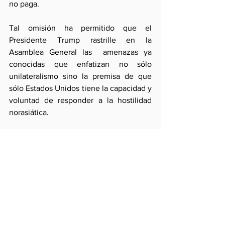
no paga.
Tal omisión ha permitido que el 
Presidente Trump rastrille en la 
Asamblea General las  amenazas ya 
conocidas que enfatizan no sólo 
unilateralismo sino la premisa de que 
sólo Estados Unidos tiene la capacidad y 
voluntad de responder a la hostilidad 
norasiática. 
Es hora de que China y Rusia tomen 
partido en la ONU por la comunidad 
internacional presionando a Cora del 
Norte con todo su poder y que países 
como el Perú utilicen mejor la escala de 
medidas diplomáticas que ellos 
disponen.