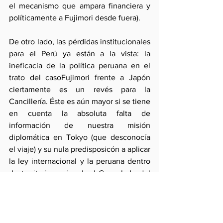
el mecanismo que ampara financiera y 
políticamente a Fujimori desde fuera).
De otro lado, las pérdidas institucionales 
para el Perú ya están a la vista: la 
ineficacia de la política peruana en el 
trato del casoFujimori frente a Japón 
ciertamente es un revés para la 
Cancillería. Éste es aún mayor si se tiene 
en cuenta la absoluta falta de 
información de nuestra misión 
diplomática en Tokyo (que desconocía 
el viaje) y su nula predisposicón a aplicar 
la ley internacional y la peruana dentro 
de territorio nacional: el Consulado del 
Perú en la capital japonesa, disponiendo 
de la orden de captura de Interpol, fue 
incapaz de tomar medida coercitiva 
alguna.