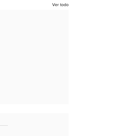
Ver todo
isión y Prudencia en
scudo de Las
ricas