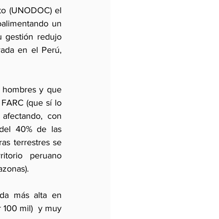
ito (UNODOC) el 
oalimentando un 
 gestión redujo 
ada en el Perú, 
 hombres y que 
 FARC (que sí lo 
 afectando, con 
del 40% de las 
as terrestres se 
torio peruano 
azonas).
da más alta en 
 100 mil)  y muy 