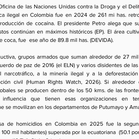
Oficina de las Naciones Unidas contra la Droga y el Del
oca ilegal en Colombia fue en 2024 de 261 mi has. retr
roducción de cocaína. El presidente Petro alega que su
stos continúan en máximos históricos (EP). El área cultiv
 coca, fue  ese año de 89.8 mil has. (DEVIDA).
uctiva, grupos armados que suman alrededor de 27 mil
uerdo de paz de 2016 (el ELN) y varios disidentes de las
l narcotráfico, a la minería ilegal y a la deforestación
lación civil (Human Rights Watch, 2026). Si alrededor 
lobales se producen dentro de los 50 kms. de las fronter
influencia que tienen esas organizaciones en terri
que se movilizan en los departamentos de Putumayo y Am
asa de homicidios en Colombia en 2025 fue la segun
100 mil habitantes) superada por la ecuatoriana  (50.1 por