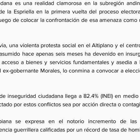
dana es una realidad clamorosa en la subregión andina.
e la Espriella en la primera vuelta del proceso electora
uego de colocar la confrontación de esa amenaza como u
ia, una violenta protesta social en el Altiplano y el centro
asumido hace apenas seis meses ha devenido en insurge
l acceso a bienes y servicios fundamentales y asedia a 
el ex-gobernante Morales, lo conmina a convocar a elecci
de inseguridad ciudadana llega a 82.4% (INEI) en medio 
ctado por estos conflictos sea por acción directa o contagi
biana se expresa en el notorio incremento de las a
lencia guerrillera calificadas por un récord de tasa de homi