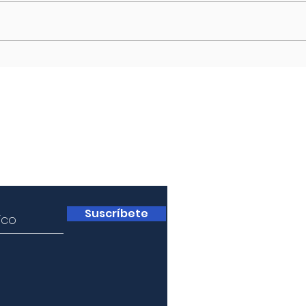
En el
la promesa de generar estabilidad
inmed
interna (“orden y reconciliación”)
la pr
en momentos de intensa
ha ex
fragmentación local y externa. A
promo
pesar de
régim
contra
a
Suscríbete