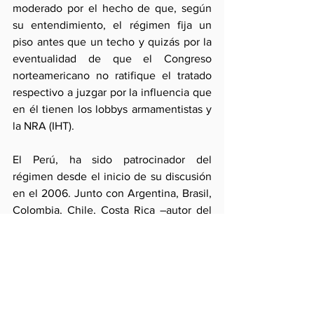
moderado por el hecho de que, según 
su entendimiento, el régimen fija un 
piso antes que un techo y quizás por la 
eventualidad de que el Congreso 
norteamericano no ratifique el tratado 
respectivo a juzgar por la influencia que 
en él tienen los lobbys armamentistas y 
la NRA (IHT).
El Perú, ha sido patrocinador del 
régimen desde el inicio de su discusión 
en el 2006. Junto con Argentina, Brasil, 
Colombia, Chile, Costa Rica –autor del 
último draft-, El Salvador, Honduras, 
Guatemala, México, Panamá, Paraguay y 
Uruguay considera que el régimen es un 
“hito histórico” aunque éste responda 
sólo a un común denominador y, por 
tanto, puede aún ser mejorado (a pesar 