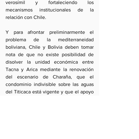
verosímil y fortaleciendo los 
mecanismos institucionales de la 
relación con Chile.
Y para afrontar preliminarmente el 
problema de la mediterraneidad 
boliviana, Chile y Bolivia deben tomar 
nota de que no existe posibilidad de 
disolver la unidad económica entre 
Tacna y Arica mediante la renovación 
del escenario de Charaña, que el 
condominio indivisible sobre las aguas 
del Titicaca está vigente y que el apoyo 
del Perú a la causa boliviana está 
condicionado al respeto del Tratado de 
1929 y su Protocolo Complementario. Si 
se desea negociar, será después del 
fallo. Ahora empecemos reevaluando 
los acuerdos de Ilo de 1992. El proceso 