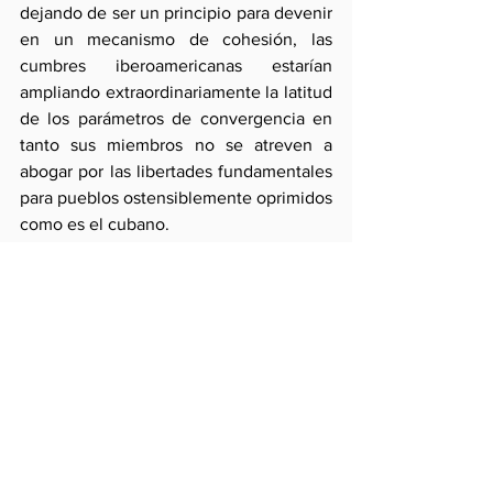
dejando de ser un principio para devenir 
en un mecanismo de cohesión, las 
cumbres iberoamericanas estarían 
ampliando extraordinariamente la latitud 
de los parámetros de convergencia en 
tanto sus miembros no se atreven a 
abogar por las libertades fundamentales 
para pueblos ostensiblemente oprimidos 
como es el cubano.
Esta posición no sólo resta credibilidad 
política a los socios iberoamericanos en 
tanto éstos vulneran los principios 
básicos de su propia colectividad sino 
que confronta a ésta, de manera 
inmatizada, con Estados Unidos 
debilitando su condición occidental. Y 
también erosiona su consistencia 
jurídica al no reportar una posición seria 