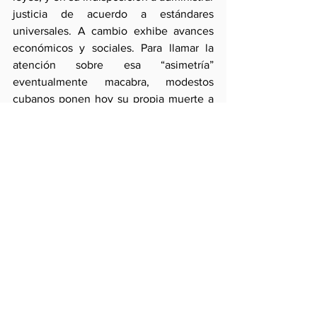
justicia de acuerdo a estándares 
universales. A cambio exhibe avances 
económicos y sociales. Para llamar la 
atención sobre esa “asimetría” 
eventualmente macabra, modestos 
cubanos ponen hoy su propia muerte a 
consideración de la comunidad 
internacional. Si ello es un exceso, lo es 
más la indisposición de la dictadura 
cubana a liberar a su población.