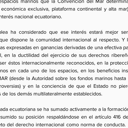
 espacios marinos que la Convención del Mar determina (m
económica exclusiva, plataforma continental y alta mar
nterés nacional ecuatoriano.
lea ha considerado que ese interés estará mejor serv
que dispone la comunidad internacional al respecto. Y 
as expresadas en ganancias derivadas de una efectiva part
, en la ductilidad del ejercicio de sus derechos ribereño
 ser éstos internacionalmente reconocidos, en la protecci
nos en cada uno de los espacios, en los beneficios inst
R (desde la Autoridad sobre los fondos marinos hasta 
roversias) y en la conciencia de que el Estado no pier
s de los demás multilateralmente establecidos.
mada ecuatoriana se ha sumado activamente a la formació
umido su posición respaldándose en el artículo 416 de 
eto del derecho internacional como norma de conducta. 