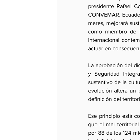
presidente Rafael C
CONVEMAR, Ecuador s
mares, mejorará sust
como miembro de la 
internacional conte
actuar en consecuenc
La aprobación del di
y Seguridad Integr
sustantivo de la cult
evolución altera un p
definición del territ
Ese principio está c
que el mar territoria
por 88 de los 124 m