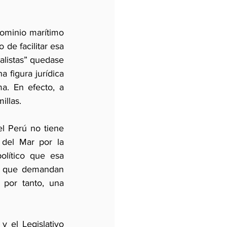
ominio marítimo 
de facilitar esa 
alistas” quedase 
figura jurídica 
a. En efecto, a 
illas.
l Perú no tiene 
 del Mar por la 
lítico que esa 
al que demandan 
por tanto, una 
 el Legislativo 