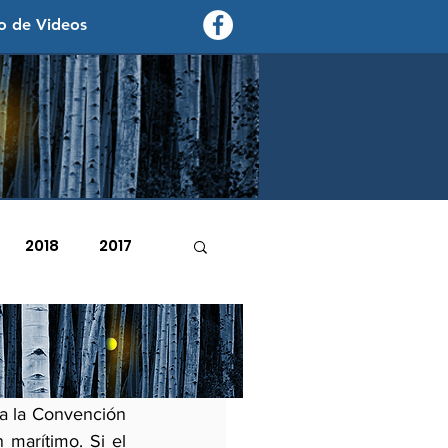
o de Videos
contexto - politica exterior
2018
2017
2007
2006
o se
a la Convención 
marítimo. Si el 