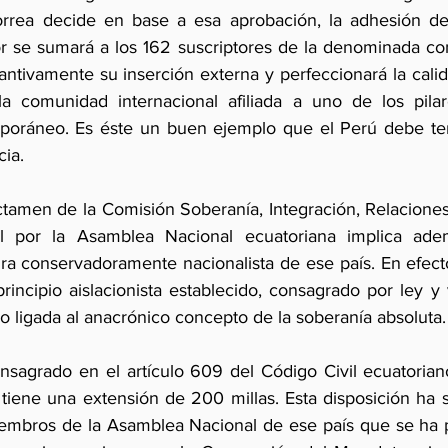
orrea decide en base a esa aprobación, la adhesión de 
e sumará a los 162 suscriptores de la denominada const
antivamente su inserción externa y perfeccionará la calid
comunidad internacional afiliada a uno de los pilar
mporáneo. Es éste un buen ejemplo que el Perú debe ten
ia.
ctamen de la Comisión Soberanía, Integración, Relaciones 
al por la Asamblea Nacional ecuatoriana implica ad
ura conservadoramente nacionalista de ese país. En efecto
rincipio aislacionista establecido, consagrado por ley y
orio ligada al anacrónico concepto de la soberanía absoluta.
onsagrado en el artículo 609 del Código Civil ecuatorian
l tiene una extensión de 200 millas. Esta disposición ha 
iembros de la Asamblea Nacional de ese país que se ha 