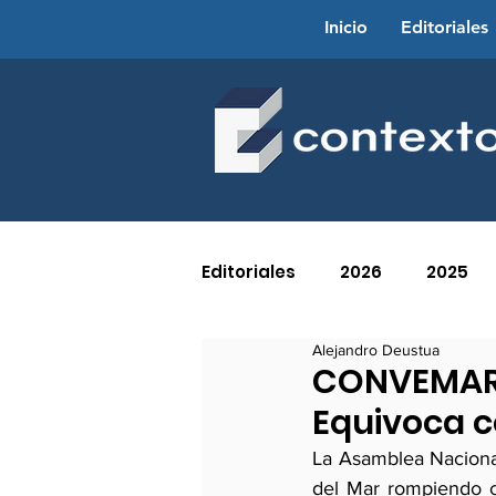
Inicio
Editoriales
Editoriales
2026
2025
Alejandro Deustua
2016
2015
2014
CONVEMAR: 
Equivoca c
2005
2004
2003
La Asamblea Nacional
del Mar rompiendo co