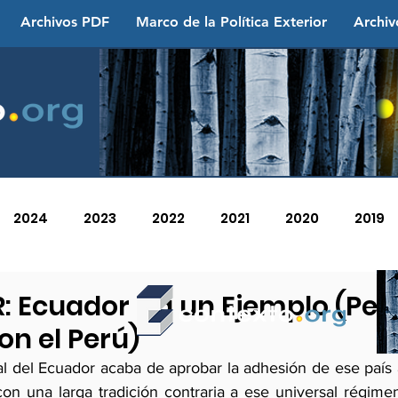
Archivos PDF
Marco de la Política Exterior
Archiv
2024
2023
2022
2021
2020
2019
2013
2012
2011
2010
2009
2008
Ecuador Da un Ejemplo (Per
on el Perú)
 del Ecuador acaba de aprobar la adhesión de ese país 
n una larga tradición contraria a ese universal régimen 