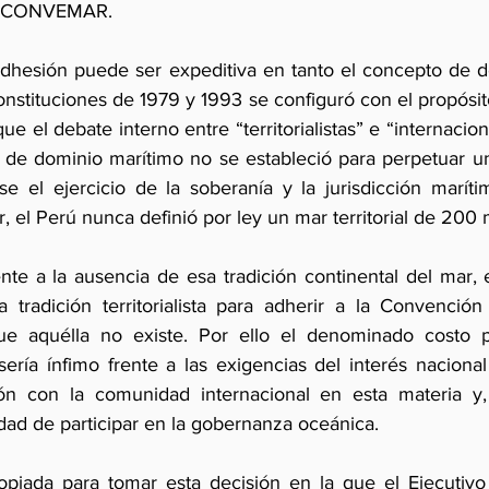
la CONVEMAR.
dhesión puede ser expeditiva en tanto el concepto de d
onstituciones de 1979 y 1993 se configuró con el propósito 
 el debate interno entre “territorialistas” e “internacion
 de dominio marítimo no se estableció para perpetuar una 
e el ejercicio de la soberanía y la jurisdicción marítim
, el Perú nunca definió por ley un mar territorial de 200 m
nte a la ausencia de esa tradición continental del mar, e
tradición territorialista para adherir a la Convención
ue aquélla no existe. Por ello el denominado costo po
sería ínfimo frente a las exigencias del interés nacion
ón con la comunidad internacional en esta materia y, 
ad de participar en la gobernanza oceánica.
piada para tomar esta decisión en la que el Ejecutivo y