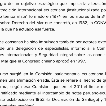
ro de un objetivo estratégico que implica la alteració
tradición internacional ecuatoriana (institucionalizada po
 territorialista” formado en 1974 en los albores de la 3
 sobre Derecho del Mar que concretó, en 1982, la CONV
 la que ha actuado esa fuerza.
e consenso ha sido impulsado también por actores extern
 de una delegación de especialistas, informó a la Comi
es Internacionales y Seguridad Integral sobre las condic
 Mar que el Congreso chileno aprobó en 1997.
rso surgió en la Comisión parlamentaria ecuatoriana l
men una afirmación errada. Ésta se refiere al hecho de q
ma, según esa Comisión, que en el 2011 el límite ma
 ratificado mediante el intercambio de notas peruano-ecu
te establecido en 1952 (la Declaración de Santiago) y 1
ronteriza marítima).