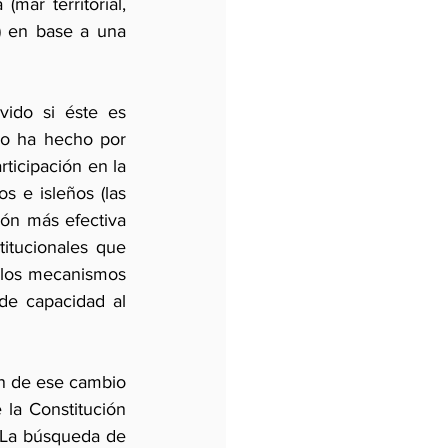
ar territorial, 
) en base a una 
ido si éste es 
lo ha hecho por 
icipación en la 
s e isleños (las 
ón más efectiva 
itucionales que 
los mecanismos 
de capacidad al 
n de ese cambio 
la Constitución 
La búsqueda de 