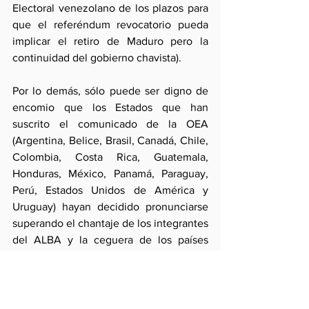
Electoral venezolano de los plazos para 
que el referéndum revocatorio pueda 
implicar el retiro de Maduro pero la 
continuidad del gobierno chavista). 
Por lo demás, sólo puede ser digno de 
encomio que los Estados que han 
suscrito el comunicado de la OEA 
(Argentina, Belice, Brasil, Canadá, Chile, 
Colombia, Costa Rica, Guatemala, 
Honduras, México, Panamá, Paraguay, 
Perú, Estados Unidos de América y 
Uruguay) hayan decidido pronunciarse 
superando el chantaje de los integrantes 
del ALBA y la ceguera de los países 
caribeños. Con ello se ha abierto un 
capítulo procesal en el organismo 
hemisférico en el que el consenso ya no 
sería necesario para hacer frente a crisis 