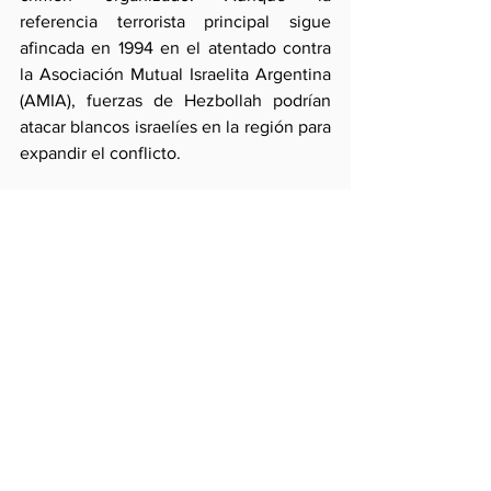
referencia terrorista principal sigue 
afincada en 1994 en el atentado contra 
la Asociación Mutual Israelita Argentina 
(AMIA), fuerzas de Hezbollah podrían 
atacar blancos israelíes en la región para 
expandir el conflicto.
En este marco, el gobierno del dictador 
Maduro adquiere una peligrosa 
dimensión adicional. Sus estrechos 
vínculos con Rusia y China 
(recientemente potenciados en el caso 
chino) tienden a fortalecerse con Irán 
teniendo como base el conflicto anti-
occidental no sólo referido a la 
recepción de cooperación. La dictadura 
de Maduro podría ser movilizada en 
cierta escala beligerante superior a los 