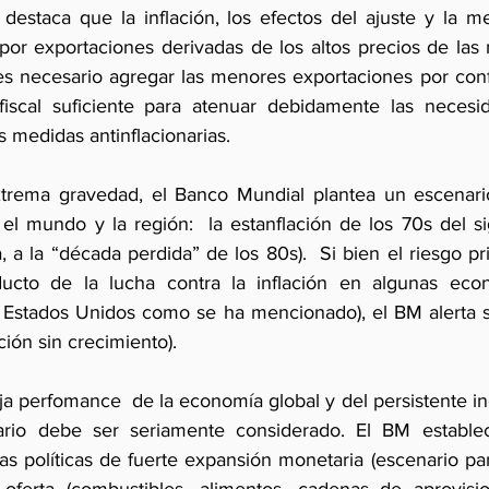
destaca que la inflación, los efectos del ajuste y la m
por exportaciones derivadas de los altos precios de las 
s necesario agregar las menores exportaciones por confli
fiscal suficiente para atenuar debidamente las necesid
 medidas antinflacionarias. 
rema gravedad, el Banco Mundial plantea un escenario 
l mundo y la región:  la estanflación de los 70s del si
, a la “década perdida” de los 80s).  Si bien el riesgo pri
ucto de la lucha contra la inflación en algunas eco
 Estados Unidos como se ha mencionado), el BM alerta s
ación sin crecimiento). 
ja perfomance  de la economía global y del persistente i
ario debe ser seriamente considerado. El BM establece
as políticas de fuerte expansión monetaria (escenario pa