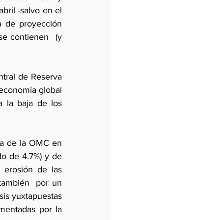
ril -salvo en el 
a de proyección 
se contienen  (y 
tral de Reserva 
 economía global 
 la baja de los 
va de la OMC en 
o de 4.7%) y de 
 erosión de las 
ambién  por un 
sis yuxtapuestas 
mentadas por la 