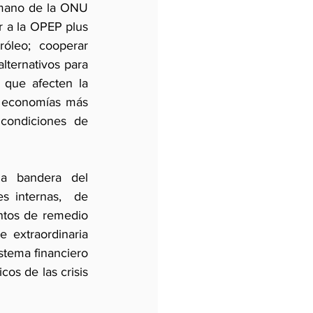
a mano de la ONU 
r a la OPEP plus 
óleo;  cooperar 
ternativos para 
que afecten la 
s economías más 
condiciones de 
a bandera del 
s internas,  de 
ntos de remedio 
 extraordinaria 
stema financiero 
cos de las crisis 