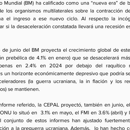
o Mundial (BM) ha calificado como una “nueva era” de ba
e los organismos multilaterales sobre la contracción d
rma el ingreso a ese nuevo ciclo. Al respecto la incóg
ar si la desaceleración constatada llevará una recesión e
e de junio del BM proyecta el crecimiento global de est
ón prebélica de 4.1% en enero) que se desacelerará más 
apenas en 2.4% en 2024 por debajo del raquítico n
s un horizonte económicamente depresivo que podría ser
eleradores (la guerra ucraniana, la in flación y los r
os) se mantienen. 
informe referido, la CEPAL proyectó, también en junio, el
 ONU lo situó en  3.1% en mayo, el FMI en 3.6% (abril) y
 El conjunto de estos informes han ajustado fuertement
ción a la preguerra ucraniana. Además,  lo han hecho co