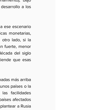
amiento), bajo 
esarrollo a los 
a ese escenario 
cas monetarias, 
tro lado, si la 
n fuerte, menor 
cada del siglo 
tiende que esas 
das más arriba 
nos países o la 
as facilidades 
aíses afectados 
lantear a Rusia 