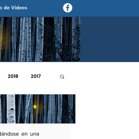
o de Videos
contexto - politica exterior
2018
2017
2007
2006
to
e junio de 2022
tándose en una 