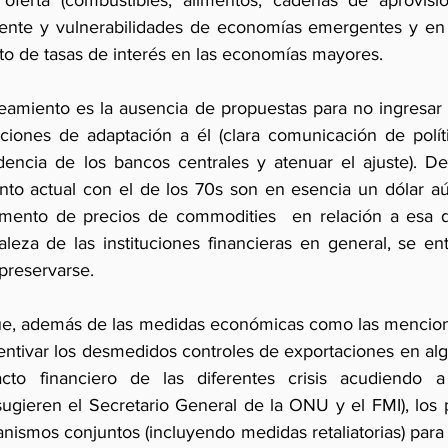
oferta (combustibles, alimentos, cadenas de aprovision
ente y vulnerabilidades de economías emergentes y en d
to de tasas de interés en las economías mayores. 
eamiento es la ausencia de propuestas para no ingresar 
iones de adaptación a él (clara comunicación de políti
encia de los bancos centrales y atenuar el ajuste). De o
to actual con el de los 70s son en esencia un dólar aú
emento de precios de commodities  en relación a esa dé
leza de las instituciones financieras en general, se en
preservarse.   
e, además de las medidas económicas como las menciona
entivar los desmedidos controles de exportaciones en algu
cto financiero de las diferentes crisis acudiendo a l
sugieren el Secretario General de la ONU y el FMI), los p
ismos conjuntos (incluyendo medidas retaliatorias) para p