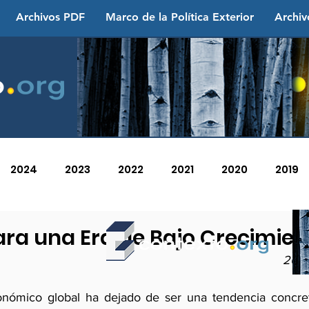
Archivos PDF
Marco de la Política Exterior
Archiv
2024
2023
2022
2021
2020
2019
2013
2012
2011
2010
2009
2008
ra una Era de Bajo Crecimien
20 d
conómico global ha dejado de ser una tendencia concre