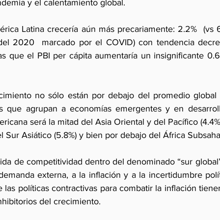
demia y el calentamiento global.  
rica Latina crecería aún más precariamente: 2.2%  (vs 6
del 2020  marcado por el COVID) con tendencia decre
as que el PBI per cápita aumentaría un insignificante 0.6
cimiento no sólo están por debajo del promedio global s
s que agrupan a economías emergentes y en desarrollo.
icana será la mitad del Asia Oriental y del Pacífico (4.
l Sur Asiático (5.8%) y bien por debajo del África Subsahar
dida de competitividad dentro del denominado “sur global
demanda externa, a la inflación y a la incertidumbre políti
as políticas contractivas para combatir la inflación tiene
nhibitorios del crecimiento.