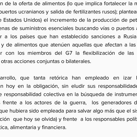
ón de la oferta de alimentos (lo que implica fortalecer l
ertos ucranianos y salida de fertilizantes rusos); plantea
de Estados Unidos) el incremento de la producción de petr
enas de suministros esenciales buscando vías o puertos al
ar a los países que han establecido sanciones a Rusia 
a y de alimentos que atenúen aquellas que afectan a la
ar con los miembros del G7 la flexibilización de las 
 otras acciones conjuntas o bilaterales.
rrollo, que tanta retórica han empleado en izar l
tán hoy en la obligación, sin eludir sus responsabilidade
 de responsabilidad colectiva en la búsqueda de instrume
s frente a los actores de la guerra,  los generadores de
que hubiera sido empleada para salvar algo más que el si
ción  que hoy se olvida) y frente  a los responsables políti
ca, alimentaria y financiera.  