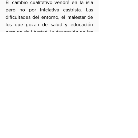
El cambio cualitativo vendrá en la isla 
pero no por iniciativa castrista. Las 
dificultades del entorno, el malestar de 
los que gozan de salud y educación 
pero no de libertad, la decepción de los 
hoy desembarcados y, sobre todo, la 
presión de las nuevas generaciones lo 
producirá.
Comentarios