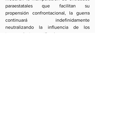
paraestatales que facilitan su 
propensión confrontacional, la guerra 
continuará indefinidamente 
neutralizando la influencia de los 
intermediarios pacificadores.  
A ello contribuye el descontrol en el uso 
de la fuerza estatal y las posiciones 
maximalistas que impiden negociar. 
Comentarios