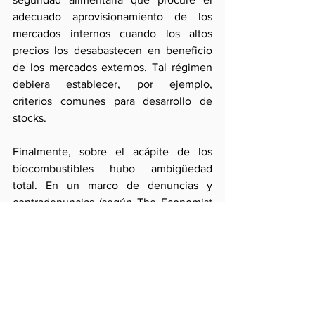
adecuado aprovisionamiento de los 
mercados internos cuando los altos 
precios los desabastecen en beneficio 
de los mercados externos. Tal régimen 
debiera establecer, por ejemplo, 
criterios comunes para desarrollo de 
stocks.
Finalmente, sobre el acápite de los 
bíocombustibles hubo ambigüedad 
total. En un marco de denuncias y 
contradenuncias (según The Economist 
la opinión sobre la magnitud de la 
distorsión de precios atribuibles a los 
bíocombustibles va desde el 2% -
Estados Unidos- hasta el 30% -según 
ciertos centros de investigación-), se 
recomendó  más estudio para tomar 