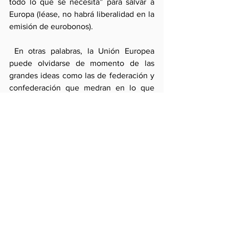
todo lo que se necesita” para salvar a 
Europa (léase, no habrá liberalidad en la 
emisión de eurobonos).
 En otras palabras, la Unión Europea 
puede olvidarse de momento de las 
grandes ideas como las de federación y 
confederación que medran en lo que 
quiso ser su constitución. La 
coordinación de políticas entre Estados 
con intensa integración económica será 
la norma. En este escenario, no hay 
hegemonía organizadora de una nueva 
integración europea sino vocación 
disciplinaria más o menos insensible a 
los costos.
Pero esa hegemonía sí  puede existir en 
un sistema interestatal. Y de hecho la 