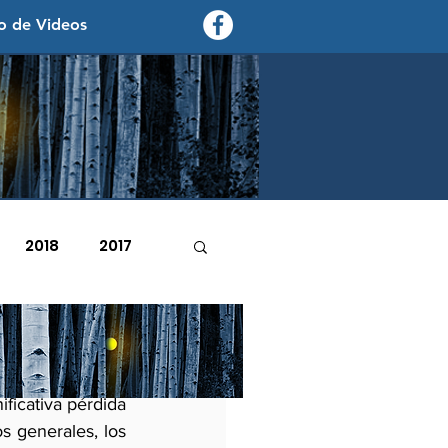
o de Videos
contexto - politica exterior
2018
2017
2007
2006
s legislativas 
ficativa pérdida 
s generales, los 