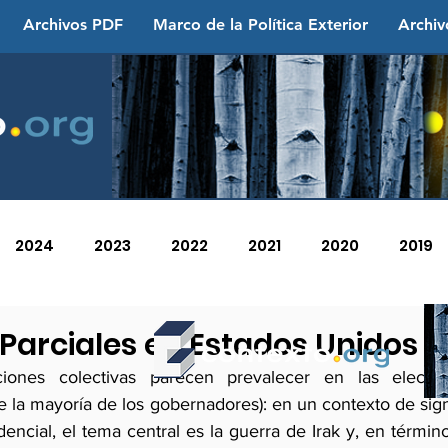
Archivos PDF
Marco de la Política Exterior
Archiv
2024
2023
2022
2021
2020
2019
2013
2012
2011
2010
2009
2008
 Parciales en Estados Unidos
ones colectivas parecen prevalecer en las eleccione
 la mayoría de los gobernadores): en un contexto de signi
encial, el tema central es la guerra de Irak y, en término