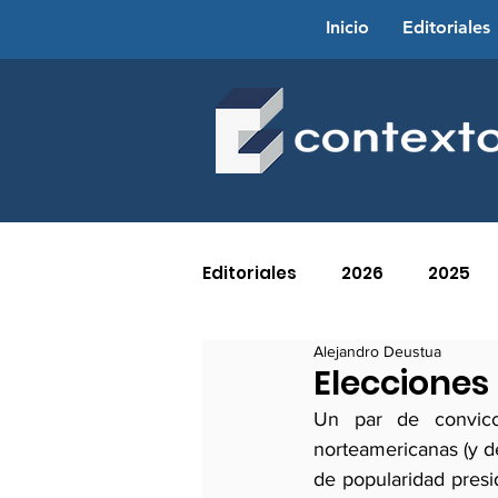
Inicio
Editoriales
Editoriales
2026
2025
Alejandro Deustua
2016
2015
2014
Elecciones
Un par de convicci
norteamericanas (y de
2005
2004
2003
de popularidad presid