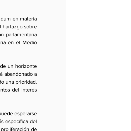
éndum en materia 
l hartazgo sobre 
n parlamentaria 
ana en el Medio 
 de un horizonte 
rá abandonado a 
o una prioridad. 
tos del interés 
 puede esperarse 
s específica del 
roliferación de 