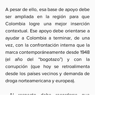
A pesar de ello, esa base de apoyo debe 
ser ampliada en la región para que 
Colombia logre una mejor inserción 
contextual. Ese apoyo debe orientarse a 
ayudar a Colombia a terminar, de una 
vez, con la confrontación interna que la 
marca contemporáneamente desde 1948 
(el año del “bogotazo”) y con la 
corrupción (que hoy se retroalimenta 
desde los países vecinos y demanda de 
droga norteamericana y europea).
 Al respecto debe recordarse que 
Colombia no ha solicitado ni deseado 
mayor cooperación salvo la que ocurre a 
partir de sus fronteras. De manera 
concordante, la políticas de los vecinos 
–como en el caso peruano- es la de no 