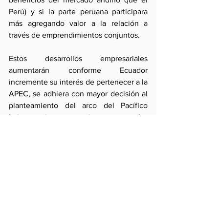
Perú) y si la parte peruana participara 
más agregando valor a la relación a 
través de emprendimientos conjuntos.
Estos desarrollos empresariales 
aumentarán conforme Ecuador 
incremente su interés de pertenecer a la 
APEC, se adhiera con mayor decisión al 
planteamiento del arco del Pacífico 
latinoamericano e ingrese a las 
negociaciones con la Unión Europea. 
Ello abrirá nuevos horizontes a una 
integración regional siempre limitada 
por obstáculos políticos renovados entre 
los que hoy se encuentra el creciente 
antinorteamericanismo económico y 
estratégico.