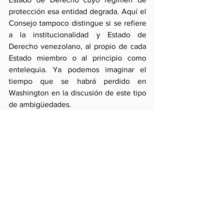
protección esa entidad degrada. Aquí el 
Consejo tampoco distingue si se refiere 
a la institucionalidad y Estado de 
Derecho venezolano, al propio de cada 
Estado miembro o al principio como 
entelequia. Ya podemos imaginar el 
tiempo que se habrá perdido en 
Washington en la discusión de este tipo 
de ambigüedades.
Como también podemos darnos cuenta 
del poco tiempo que tomó a los 
miembros latinoamericanos del Consejo 
Permanente “rechazar toda forma de 
violencia e intolerancia” poniendo a 
oficialismo y oposición en la misma 
balanza cuando la desproporción en el 
uso de la fuerza es inmensa mientras 