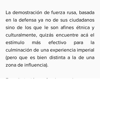
La demostración de fuerza rusa, basada 
en la defensa ya no de sus ciudadanos 
sino de los que le son afines étnica y 
culturalmente, quizás encuentre acá el 
estímulo más efectivo para la 
culminación de una experiencia imperial 
(pero que es bien distinta a la de una 
zona de influencia). 
Esta distinción es fundamental para una 
zona del mundo menos globalizada. Si 
el uso de la fuerza es inaceptable como 
principio, lo es más  en ofensivas 
imperiales. Pero ese exceso quizás 
pudiera parecerlo  menos en defensa de 
una zona de influencia histórica, que no 
está marcada ideológicamente sino 
nacionalmente y que incide en una 