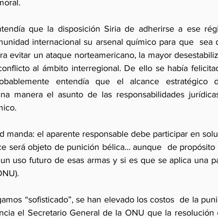
moral.
tendía que la disposición Siria de adherirse a ese rég
munidad internacional su arsenal químico para que  sea d
a evitar un ataque norteamericano, la mayor desestabiliz
onflicto al ámbito interregional. De ello se había felicita
bablemente entendía que el alcance estratégico de
na manera el asunto de las responsabilidades jurídicas
mico.
d manda: el aparente responsable debe participar en solu
ace será objeto de punición bélica… aunque  de propósito 
r un uso futuro de esas armas y si es que se aplica una pa
 ONU).
amos “sofisticado”, se han elevado los costos  de la punici
cia el Secretario General de la ONU que la resolución 