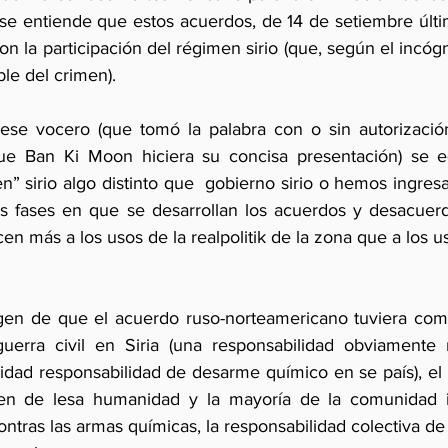
o se entiende que estos acuerdos, de 14 de setiembre últi
on la participación del régimen sirio (que, según el incógn
le del crimen).
ese vocero (que tomó la palabra con o sin autorización
e Ban Ki Moon hiciera su concisa presentación) se eq
n” sirio algo distinto que  gobierno sirio o hemos ingre
as fases en que se desarrollan los acuerdos y desacuer
en más a los usos de la realpolitik de la zona que a los us
rgen de que el acuerdo ruso-norteamericano tuviera com
 guerra civil en Siria (una responsabilidad obviamente
idad responsabilidad de desarme químico en se país), el 
n de lesa humanidad y la mayoría de la comunidad in
ontras las armas químicas, la responsabilidad colectiva d