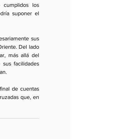
 cumplidos los 
ría suponer el 
esariamente sus 
iente. Del lado 
r, más allá del 
sus facilidades 
an.
nal de cuentas 
cruzadas que, en 