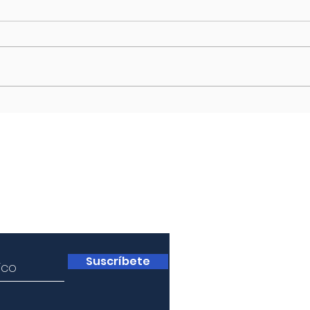
América Latina
Pers
Inte
El año termina y el 2014 empieza
El 20
en América Latina consolidando la
persp
práctica electoral como
latin
mecanismo democrático...
(2.6%
–CEPA
a
Suscríbete