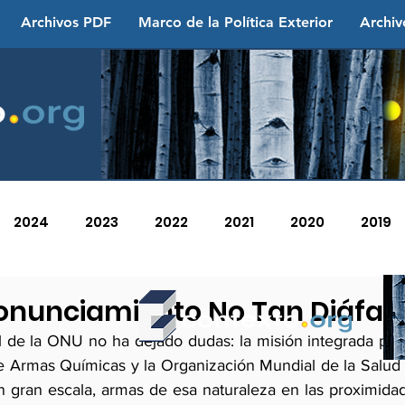
Archivos PDF
Marco de la Política Exterior
Archiv
2024
2023
2022
2021
2020
2019
2013
2012
2011
2010
2009
2008
Pronunciamiento No Tan Diáfan
l de la ONU no ha dejado dudas: la misión integrada por 
de Armas Químicas y la Organización Mundial de la Salud 
n gran escala, armas de esa naturaleza en las proximid