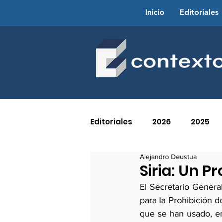
Inicio
Editoriales
Editoriales
2026
2025
Alejandro Deustua
2016
2015
2014
Siria: Un 
El Secretario Genera
para la Prohibición 
2005
2004
2003
que se han usado, e