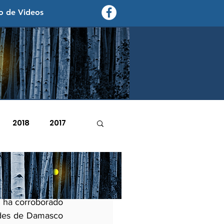
o de Videos
contexto - politica exterior
2018
2017
2007
2006
o
la Organización 
 ha corroborado 
ades de Damasco 