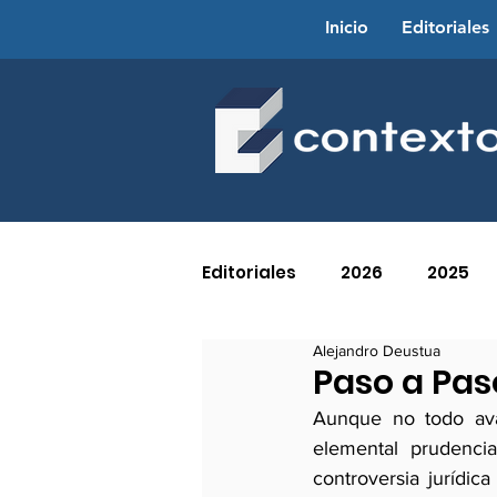
Inicio
Editoriales
Editoriales
2026
2025
Alejandro Deustua
2016
2015
2014
Paso a Pas
Aunque no todo ava
elemental prudencia
2005
2004
2003
controversia jurídic