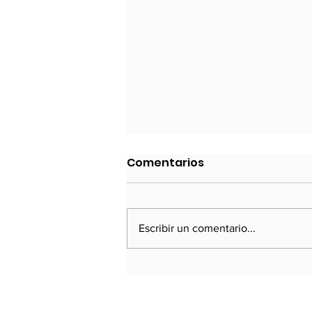
La Fragentación del Sur
Comentarios
Ad portas de un aniversario más
de la suscripción de la Carta de
San Francisco, la UNCTAD, la
Escribir un comentario...
institución de la ONU que procura
articular...