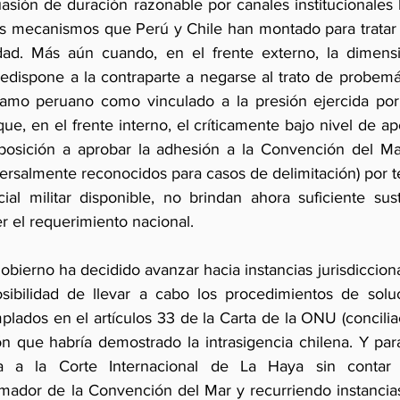
sión de duración razonable por canales institucionales bi
os mecanismos que Perú y Chile han montado para tratar 
idad. Más aún cuando, en el frente externo, la dimensi
edispone a la contraparte a negarse al trato de probemát
lamo peruano como vinculado a la presión ejercida por 
 que, en el frente interno, el críticamente bajo nivel de ap
oposición a aprobar la adhesión a la Convención del Ma
rsalmente reconocidos para casos de delimitación) por te
cial militar disponible, no brindan ahora suficiente sus
er el requerimiento nacional.
gobierno ha decidido avanzar hacia instancias jurisdicciona
sibilidad de llevar a cabo los procedimientos de soluc
lados en el artículos 33 de la Carta de la ONU (concilia
ción que habría demostrado la intrasigencia chilena. Y par
ía a la Corte Internacional de La Haya sin contar 
imador de la Convención del Mar y recurriendo instancia