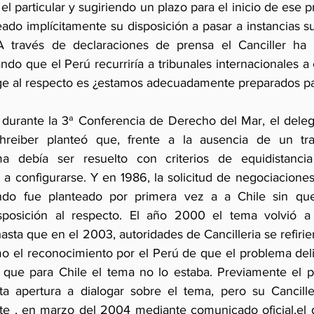
l particular y sugiriendo un plazo para el inicio de ese pr
eado implícitamente su disposición a pasar a instancias su
A través de declaraciones de prensa el Canciller ha 
o que el Perú recurriría a tribunales internacionales a e
ge al respecto es ¿estamos adecuadamente preparados par
durante la 3ª Conferencia de Derecho del Mar, el deleg
reiber planteó que, frente a la ausencia de un trat
ema debía ser resuelto con criterios de equidistancia
 configurarse. Y en 1986, la solicitud de negociaciones 
endo fue planteado por primera vez a a Chile sin que 
posición al respecto. El año 2000 el tema volvió a 
hasta que en el 2003, autoridades de Cancilleria se refiri
mo el reconocimiento por el Perú de que el problema delim
 que para Chile el tema no lo estaba. Previamente el p
rta apertura a dialogar sobre el tema, pero su Cancill
nte , en marzo del 2004 mediante comunicado oficial,el go