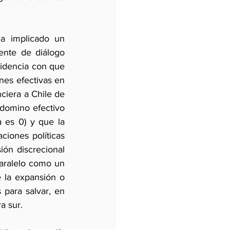
a implicado un 
nte de diálogo 
ridencia con que 
nes efectivas en 
ciera a Chile de 
omino efectivo 
 es 0) y que la 
iones políticas 
ón discrecional 
paralelo como un 
e la expansión o 
para salvar, en 
a sur.