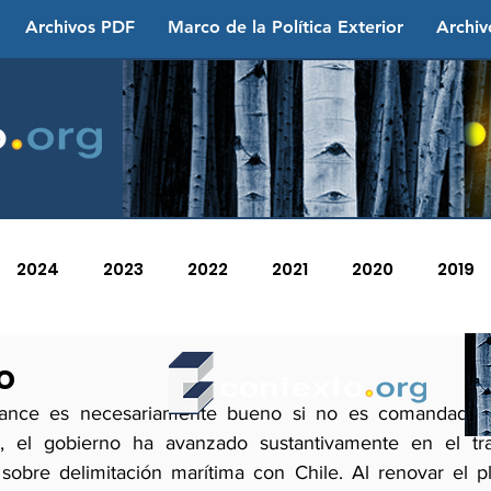
Archivos PDF
Marco de la Política Exterior
Archiv
2024
2023
2022
2021
2020
2019
2013
2012
2011
2010
2009
2008
o
nce es necesariamente bueno si no es comandado por
, el gobierno ha avanzado sustantivamente en el tra
a sobre delimitación marítima con Chile. Al renovar el p