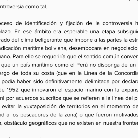
ntroversia como tal.
eso de identificación y fijación de la controversia h
plazo. En ese ámbito era esperable una etapa subsiguie
rado del clima beligerante que impone a las partes la est
indicación marítima boliviana, desembocara en negociacio
ano. Para ello se requeriría que el sentido común conven
 que un país marítimo como el Perú no disponga de un d
argo de toda su costa (que en la Línea de la Concordia
 podía haber sido definitivamente delimitada por declarac
de 1952 que innovaron el espacio marino con la expansi
 ni por acuerdos suscritos que se refieren a la línea del 
a evitar la yuxtaposición de territorios en el momento d
ad a los pescadores de la zona) o que fueron motivados 
e, obstáculo geográficos que no existen en nuestra fronter