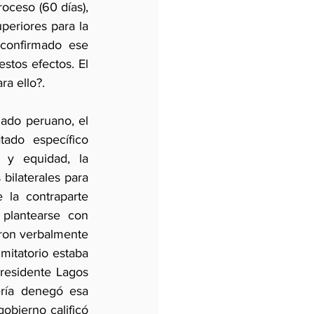
oceso (60 días), 
periores para la 
confirmado ese 
stos efectos. El 
a ello?.
ado peruano, el 
ado específico 
 y equidad, la 
bilaterales para 
la contraparte 
plantearse con 
eron verbalmente 
itatorio estaba 
residente Lagos 
ería denegó esa 
bierno calificó 