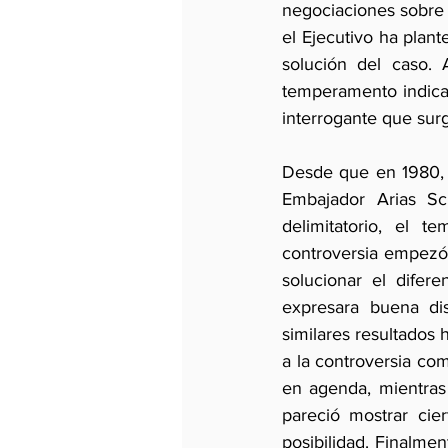
negociaciones sobre e
el Ejecutivo ha plant
solución del caso. 
temperamento indicand
interrogante que sur
Desde que en 1980, 
Embajador Arias Sch
delimitatorio, el t
controversia empezó a
solucionar el difer
expresara buena dis
similares resultados 
a la controversia co
en agenda, mientras
pareció mostrar cie
posibilidad. Finalme