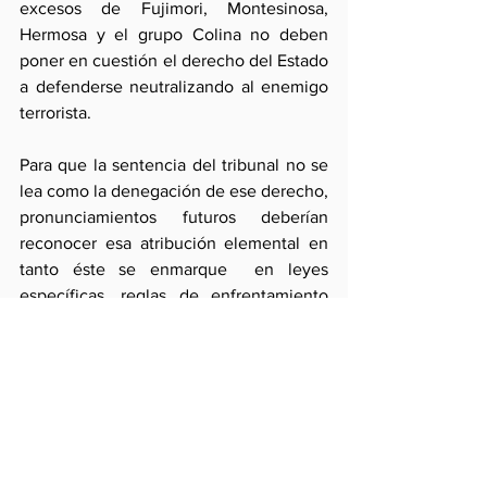
excesos de Fujimori, Montesinosa, 
Hermosa y el grupo Colina no deben 
poner en cuestión el derecho del Estado 
a defenderse neutralizando al enemigo 
terrorista.
Para que la sentencia del tribunal no se 
lea como la denegación de ese derecho,  
pronunciamientos futuros deberían 
reconocer esa atribución elemental en 
tanto éste se enmarque  en leyes 
específicas, reglas de enfrentamiento 
sensatas y aplicación razonable. Y 
también en el reclamo de que quien sea 
responsable de la seguridad del Estado 
no pueda quedar impune por el 
sometimiento a la soberanía externa 
como hoy ocurre.