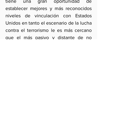
tiene una gran oportunidad de 
establecer mejores y más reconocidos 
niveles de vinculación con Estados 
Unidos en tanto el escenario de la lucha 
contra el terrorismo le es más cercano 
que el más pasivo y distante de no 
proliferación de armas de destrucción 
masiva. Los escenarios sobre los que es 
necesario estar alertas son el cubano y 
el venezolano y los eventuales vacíos 
de poder que puedan producirse en la 
subregión andina.
 Y en el ámbito económico, teniendo en 
cuenta que el departamento de Estado 
adoptaría con la incorporación del señor 
Zoellick una actitud política más volcada 
al comercio, la negociación de los TLC 
brindará a los lo que los sucriban una 