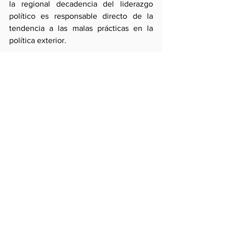
la regional decadencia del liderazgo 
político es responsable directo de la 
tendencia a las malas prácticas en la 
política exterior.
Es hora de que nuestros presidentes 
recuperen normas y procedimientos que 
encausan sus facultades directivas en el 
sector y que los diplomáticos tuteadores 
ayuden a aplicarlas.
Comentarios