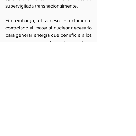
supervigilada transnacionalmente.
Sin embargo, el acceso estrictamente 
controlado al material nuclear necesario 
para generar energía que beneficie a los 
países que, en el mediano plazo, 
podrían requerir de ella debe 
complementarse con la oposición 
decidida y articulada a la emergencia de 
potencias nucleares que cuestionen 
este régimen.
He allí una razón adicional para que 
Estados pequeños como el Perú 
favorezcan negociaciones exitosas con 
potencias hostiles como Corea del Norte 
y, en caso de que fracasen éstas, 
conformen una alianza defensiva para 