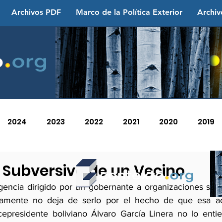
Archivos PDF
Marco de la Política Exterior
Archiv
2024
2023
2022
2021
2020
2019
2013
2012
2011
2010
2009
2008
 Subversivo de un Vecino
rgencia dirigido por un gobernante a organizaciones soci
amente no deja de serlo por el hecho de que esa acc
icepresidente boliviano Álvaro García Linera no lo enti