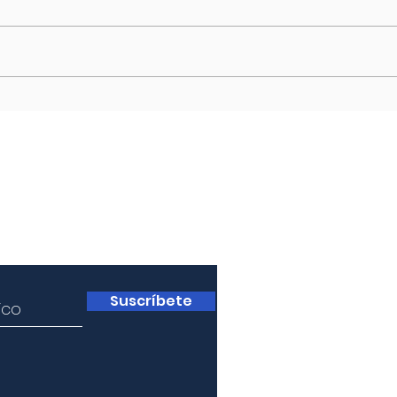
Desde
Generación de
de Es
El consenso sobre el buen
Confianza Global
multi
posicionamiento de América
la pr
Latina para resistir la crisis global a
un costo y salir de ella el próximo
año puede
a
Suscríbete