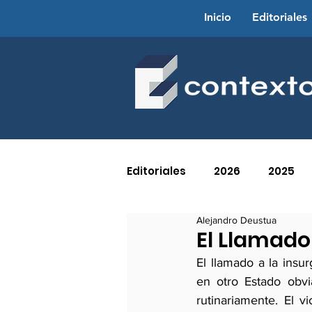
Inicio
Editoriales
Editoriales
2026
2025
Alejandro Deustua
2016
2015
2014
El Llamado
El llamado a la insu
en otro Estado obvi
2005
2004
2003
rutinariamente. El v