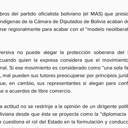
os del partido oficialista boliviano (el MAS) que presi
Indígenas de la Cámara de Diputados de Bolivia acaban de 
arse regionalmente para acabar con el “modelo neoliberal”
versiva no puede alegar la protección soberana del 
uando quien la expresa considera que el movimiento 
nal. Si ese movimiento es considerado como “una sola fam
s, mal pueden sus tutores preocuparse por principios jurí
ue, en cambio, sus representantes sí alegan para confr
se a acuerdos de libre comercio.
ctitud no se restrinje a la opinión de un dirigente polít
boliviana desde que ésta se proyecta como la “diplomacia 
ta cuestiona el rol del Estado en la formulación y conduc