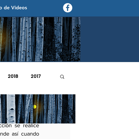
o de Videos
contexto - politica exterior
2018
2017
2007
2006
ales que actúan 
ión se realice 
ende así cuando 