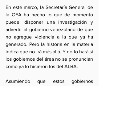
En este marco, la Secretaría General de 
la OEA ha hecho lo que de momento 
puede: disponer una investigación y 
advertir al gobierno venezolano de que 
no agregue violencia a la que ya ha 
generado. Pero la historia en la materia 
indica que no irá más allá. Y no lo hará si 
los gobiernos del área no se pronuncian 
como ya lo hicieron los del ALBA.
Asumiendo que estos gobiernos 
encontraran otra excusa para no 
pronunciase, el peligro económico que 
emana de Venezuela es ciertamente  
poderoso para llamar su atención. 
Como se sabe los riesgos que 
confrontan las economías 