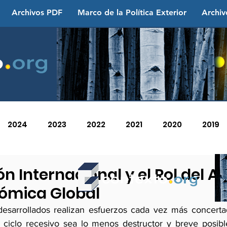
Archivos PDF
Marco de la Política Exterior
Archiv
2024
2023
2022
2021
2020
2019
2013
2012
2011
2010
2009
2008
 Internacional y el Rol del As
nómica Global
desarrollados realizan esfuerzos cada vez más concerta
e ciclo recesivo sea lo menos destructor y breve posible