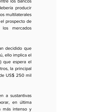
ntre los bancos 
ería producir  
s multilaterales 
 el prospecto de 
n los mercados 
an decidido que 
 ello implica el 
) que espera el 
s, la principal 
 de US$ 250 mil 
 a sustantivas 
orar, en última 
a más intenso y 