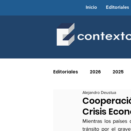
Inicio
Editoriales
Editoriales
2026
2025
Alejandro Deustua
2016
2015
2014
Cooperación
Crisis Eco
2005
2004
2003
Mientras los países 
tránsito por el grav