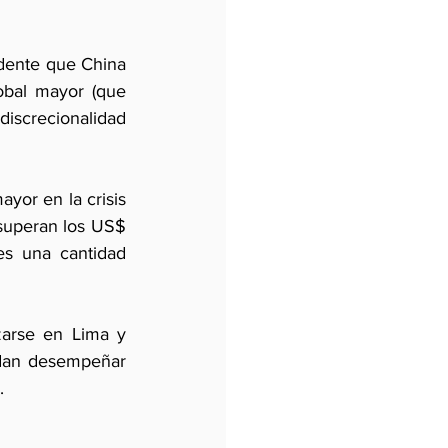
idente que China 
obal mayor (que 
iscrecionalidad 
or en la crisis 
 superan los US$ 
s una cantidad 
arse en Lima y 
edan desempeñar 
.