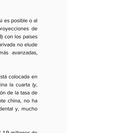
 es posible o al 
royecciones de 
 con los países 
rivada no elude 
ás avanzadas, 
stá colocada en 
 la cuarta (y, 
ón de la tasa de 
te china, no ha 
dental y, mucho 
1.9 millones de 