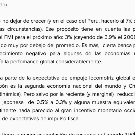
do).
 no dejar de crecer (y en el caso del Perú, hacerlo al 7% si
s circunstancias). Ese propósito tiene en cuenta las p
el FMI para el próximo año: 3% (cayendo de 3.9% el 2008)
ndo muy por debajo del promedio. Es más,  cierta banca p
ecimiento negativo para algunas de las economías m
ría la perfomance global considerablemente.
 parte de la expectativa de empuje locomotriz global e
apón es la segunda economía nacional del mundo y China
inámica). Pero salvo por la reciente (y marginal)  reducci
ia japonesa  de 0.5% a 0.3% y alguna muestra equivalen
tinente nada parecido al gran incentivo monetario occi
de expectativas de impulso fiscal.
e tiene la mayor acumulación de reservas del mundo (US$ 