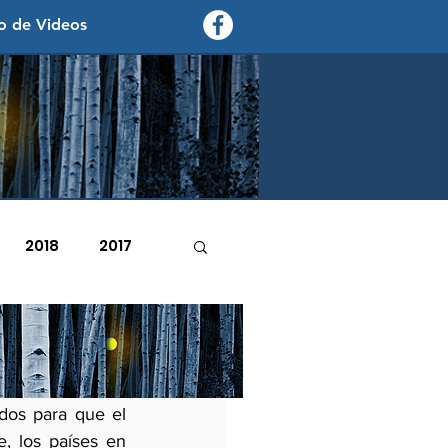
o de Videos
contexto - politica exterior
2018
2017
2007
2006
ia en la
dos para que el 
, los países en 