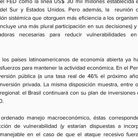
y el FED como la línea US$ 30 mil millones establecida e
del Sur y Estados Unidos. Pero además, la  reunión deb
ón sistémica que otorguen más eficiencia a los organismo
ncluye una más plural participación en sus decisiones) y
ladoras necesarias para reducir vulnerabilidades e
, los países latinoamericanos de economía abierta ya h
esfuerzos para mantener la actividad económica. En el Perú,
versión pública (a una tasa real de 46% el próximo año
versión privada. La misma disposición muestra, entre otro
egional: el Brasil continuará con su plan de inversiones
0.
ordenado manejo macroeconómico, éstas corresponden
ción de vulnerabilidad (y estarían dispuestas a incorp
it manejable en el caso de que el ataque recesivo fuer