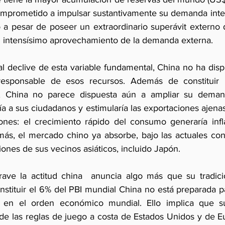
omprometido a impulsar sustantivamente su demanda inte
lo a pesar de poseer un extraordinario superávit externo
l intensísimo aprovechamiento de la demanda externa.
al declive de esta variable fundamental, China no ha disp
 responsable de esos recursos. Además de constituir
, China no parece dispuesta aún a ampliar su demand
ía a sus ciudadanos y estimularía las exportaciones ajenas
ones: el crecimiento rápido del consumo generaría infl
ás, el mercado chino ya absorbe, bajo las actuales con
iones de sus vecinos asiáticos, incluido Japón.
ve la actitud china  anuncia algo más que su tradicion
onstituir el 6% del PBI mundial China no está preparada 
o en el orden económico mundial. Ello implica que s
e las reglas de juego a costa de Estados Unidos y de E