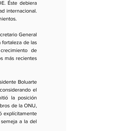
E. Éste debiera 
 internacional.  
ientos.
retario General 
fortaleza de las 
crecimiento de 
os más recientes 
idente Boluarte 
considerando el 
ió la posición 
bros de la ONU, 
 explícitamente 
semeja a la del 