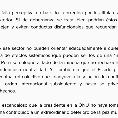
 falla perceptiva no ha sido  corregida por los titulares
exterior. Si de gobernanza se trata, bien podrían éstos
sejen y eviten conductas disfuncionales que recuerdan 
e ese sector no pueden orientar adecuadamente a quien 
a de efectos sistémicos (que pueden ser los de una “nu
 Perú se coloque al lado de la minoría que no rechaza la
ndenciosa neutralidad. Y  también a que el Estado pier
tual rol colectivo que coadyuve a la solución del confli
el orden internacional subsiguiente y hasta se priv
 hechos.
ta escandaloso que la presidente en la ONU no haya tom
ha contribuido a un extraordinario deterioro de la paz mun