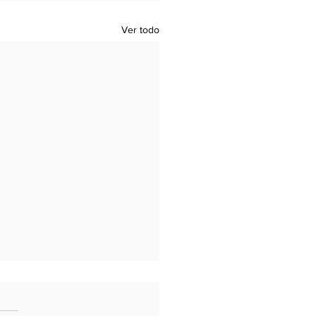
Ver todo
eamiento y
rucción en