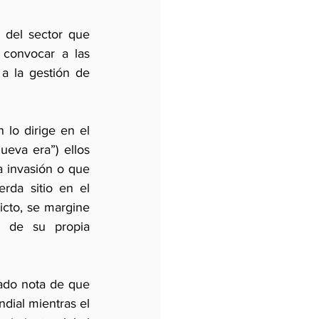
 del sector que 
 convocar a las 
a la gestión de 
lo dirige en el 
eva era”) ellos 
 invasión o que 
da sitio en el  
cto, se margine 
e de su propia 
ado nota de que 
dial mientras el 