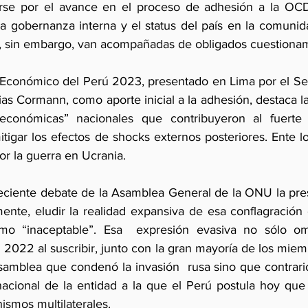
tarse por el avance en el proceso de adhesión a la OCD
la gobernanza interna y el status del país en la comunidad
, sin embargo, van acompañadas de obligados cuestionam
o Económico del Perú 2023, presentado en Lima por el Sec
as Cormann, como aporte inicial a la adhesión, destaca la 
oeconómicas” nacionales que contribuyeron al fuerte 
mitigar los efectos de shocks externos posteriores. Ente l
or la guerra en Ucrania.
eciente debate de la Asamblea General de la ONU la pres
mente, eludir la realidad expansiva de esa conflagración 
mo “inaceptable”. Esa  expresión evasiva no sólo omit
2022 al suscribir, junto con la gran mayoría de los miem
Asamblea que condenó la invasión  rusa sino que contrarió
rnacional de la entidad a la que el Perú postula hoy que 
ismos multilaterales. 