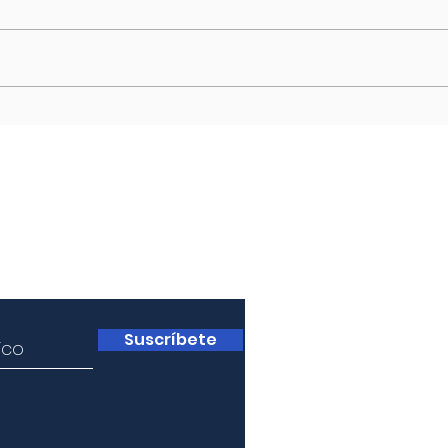
Tras el rechazo plebiscitario a la
Sur
segunda propuesta de una nueva
Este 
constitución en Chile, el
asumi
presidente Boric ha decretado el
conce
fin...
kirch
medid
a
Suscríbete