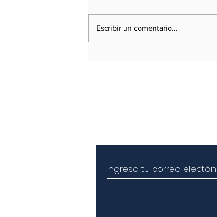
Cancillería inicio el año dispuesta
a afrontar las consecuencias del
golpe de Estado de Castillo
Escribir un comentario...
(diciembre de 2022) y el fuerte
deterioro
Susbríbete a nuestra revist