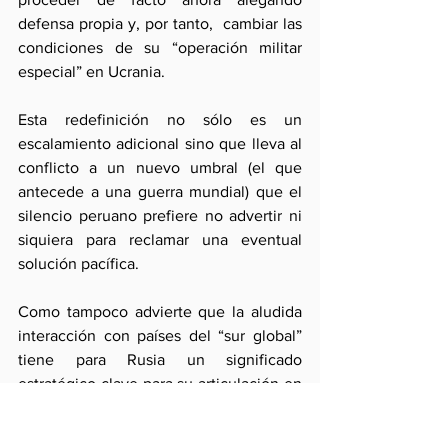
defensa propia y, por tanto,  cambiar las 
condiciones de su “operación militar 
especial” en Ucrania. 
Esta redefinición no sólo es un  
escalamiento adicional sino que lleva al 
conflicto a un nuevo umbral (el que 
antecede a una guerra mundial) que el 
silencio peruano prefiere no advertir ni 
siquiera para reclamar una eventual 
solución pacífica.
Como tampoco advierte que la aludida 
interacción con países del “sur global” 
tiene para Rusia un significado 
estratégico clave para su articulación en 
el sistema que potencia el tejido de sus 
alianzas mayores. Esos países no fueron 