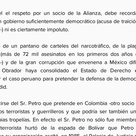
l el respeto por un socio de la Alianza, debe record
 gobierno suficientemente democrático (acusa de traició
-) ni es ciertamente impoluto.
 de un pantano de carteles del narcotráfico, de la pla
(más de 72 mil asesinatos en los primeros dos años 
) y de la gran corrupción que envenena a México difí
 Obrador haya consolidado el Estado de Derecho e
ar el caso peruano para pretender la defensa de la democ
did.
se del Sr. Petro que pretende en Colombia -otro socio de
os terroristas y guerrilleros y que podría ser también 
ias tropelías. En efecto el Sr. Petro no sólo fue miembro
errorista hurtó de la espada de Bolívar que Petro 