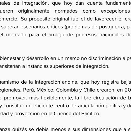
nales de integración, que hoy dan cuenta fundamenta
fueron originalmente normados como excepciones
omercio. Su propósito original fue el de favorecer el cre
uperar escenarios críticos (problemas de postguerra, p.e.
l mercado para el arraigo de procesos nacionales de 
bienestar y desarrollo en un marco no discriminación a pa
ansitarían a instancias superiores de integración.
namismo de la integración andina, que hoy registra bajís
egionales, Perú, México, Colombia y Chile crearon, en 2011
a promover, más flexiblemente, la libre circulación de bi
y constituir un eficiente centro de articulación política y 
idad y proyección en la Cuenca del Pacífico.
lianza quizás se debía menos a sus dimensiones que a su 