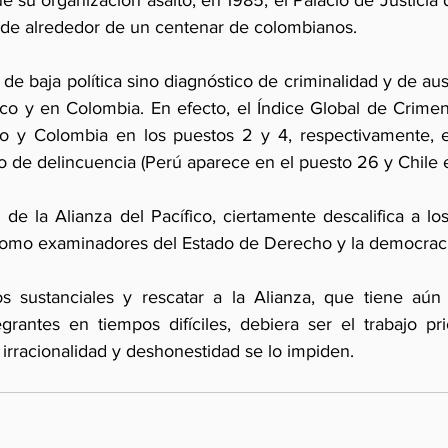
e su organización asaltó, en 1985, el Palacio de Justicia d
s de alrededor de un centenar de colombianos. 
 de baja política sino diagnóstico de criminalidad y de au
o y en Colombia. En efecto, el Índice Global de Crimen
 y Colombia en los puestos 2 y 4, respectivamente, en
o de delincuencia (Perú aparece en el puesto 26 y Chile e
 de la Alianza del Pacífico, ciertamente descalifica a lo
omo examinadores del Estado de Derecho y la democracia
s sustanciales y rescatar a la Alianza, que tiene aún 
grantes en tiempos difíciles, debiera ser el trabajo pri
irracionalidad y deshonestidad se lo impiden.