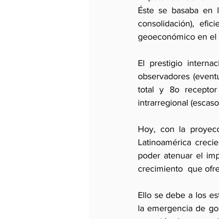
Éste se basaba en l
consolidación), efic
geoeconómico en el e
El prestigio intern
observadores (eventu
total y 8o recepto
intrarregional (esca
Hoy, con la proyec
Latinoamérica crecien
poder atenuar el imp
crecimiento  que ofr
Ello se debe a los e
la emergencia de gob