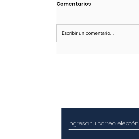
Política Exterior 2023
Comentarios
Cancillería inicio el año dispuesta
a afrontar las consecuencias del
golpe de Estado de Castillo
Escribir un comentario...
(diciembre de 2022) y el fuerte
deterioro
Susbríbete a nuestra revist