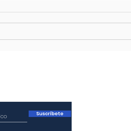
Chile: Constitución.0
San
Dest
Tras el rechazo plebiscitario a la
Sur
segunda propuesta de una nueva
Este 
constitución en Chile, el
asumi
presidente Boric ha decretado el
conce
fin...
kirch
medid
a
Suscríbete