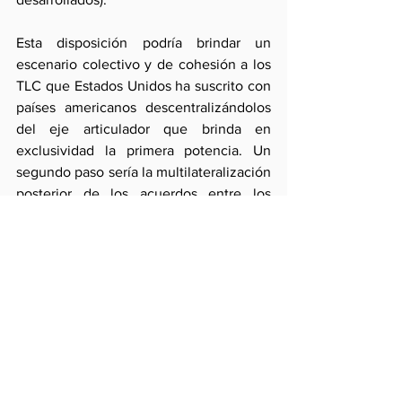
Esta disposición podría brindar un 
escenario colectivo y de cohesión a los 
TLC que Estados Unidos ha suscrito con 
países americanos descentralizándolos 
del eje articulador que brinda en 
exclusividad la primera potencia. Un 
segundo paso sería la multilateralización 
posterior de los acuerdos entre los 
suscriptores (que no tienen preferencias 
que perder y que puede fomentarse 
mediante la aplicación de la cláusula de 
la nación más favorecida).
Ello contribuiría a compensar además las 
pérdidas sufridas en el proceso 
negociador. Y cuando éstas sean 
demasiado gruesas (p.e. en compras 