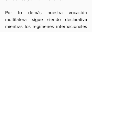
Por lo demás nuestra vocación 
multilateral sigue siendo declarativa 
mientras los regímenes internacionales 
pierden eficacia.
Sin contar otros riesgos, tal escenario 
complicará el crecimiento y la inserción 
del Perú.
Comentarios