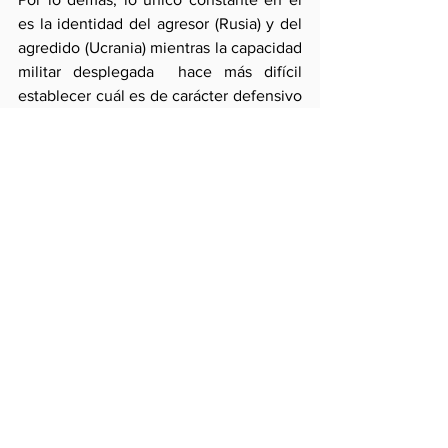
es la identidad del agresor (Rusia) y del 
agredido (Ucrania) mientras la capacidad 
militar desplegada  hace más difícil 
establecer cuál es de carácter defensivo 
y cuál de vocación ofensiva cambiando, 
por tanto, la naturaleza del conflicto.
Mientras tanto el efecto global de la 
guerra ha devenido en un schock 
permanente que debilita la economía 
internacional y las nacionales mientras 
se benefician los complejos industrial-
militares, los alineamientos no 
occidentales se vuelven más tenues y la 
tendencia al desorden internacional 
complica seriamente el tránsito a una 
multipolaridad eficiente. 