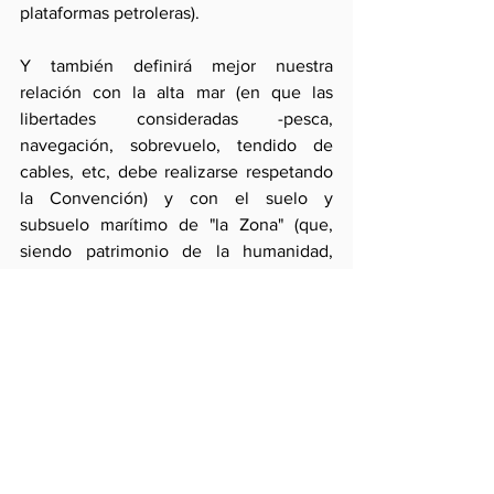
plataformas petroleras).
Y también definirá mejor nuestra 
relación con la alta mar (en que las 
libertades consideradas -pesca, 
navegación, sobrevuelo, tendido de 
cables, etc, debe realizarse respetando 
la Convención) y con el suelo y 
subsuelo marítimo de "la Zona" (que, 
siendo patrimonio de la humanidad, 
debe explotarse pacíficamente en 
beneficio común respetando los 
derechos de los estados ribereños 
cuando queden comprometidos sus 
recursos).
Finalmente, como consecuencia de la 
adhesión a la Convención el Perú 
adquirirá el reconocimiento jurídico de 