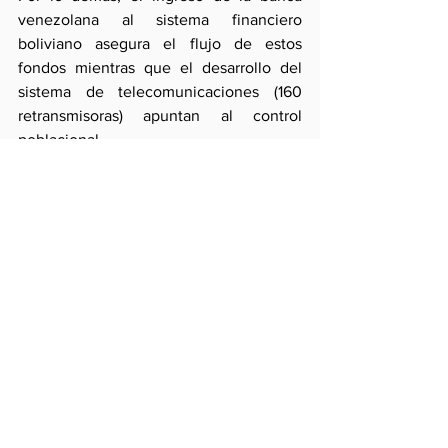
venezolana al sistema financiero 
boliviano asegura el flujo de estos 
fondos mientras que el desarrollo del 
sistema de telecomunicaciones (160 
retransmisoras) apuntan al control 
poblacional.
De esta manera, a la vez que Bolivia va 
incorporándose, efectivamente, a la 
“tutela” venezolana permite a ese 
Estado “acercarse” al Cono Sur con una 
importante dosis de poder adicional.
Una vez mellada la Comunidad Andina, 
ello marcará el rumbo de la integración 
del Mercosur y, desde allí, el 
suramericano bajo términos que 
Venezuela reclama como dominantes. 