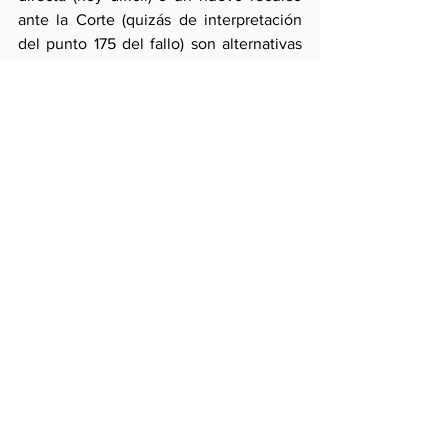
ante la Corte (quizás de interpretación 
del punto 175 del fallo) son alternativas 
mejores para estabilizar definitivamente 
en el siglo XXI un escenario limítrofe 
que Chile insiste en devolver al siglo 
XX. 
Comentarios
Escribir un comentario...